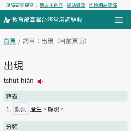
無障礙便捷區：
跳去主內容
網站導覽
切換網站翻譯
教育部
臺灣台語
常用詞
辭典
首頁
詞目：出現（目前頁面）
出現
主內容區塊
tshut-hiān
播放主音讀tshut-hiān
釋義
動詞
產生、顯現。
分類