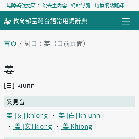
無障礙便捷區：
跳去主內容
網站導覽
切換網站翻譯
教育部
臺灣台語
常用詞
辭典
首頁
詞目：姜（目前頁面）
姜
主內容區塊
kiunn
白
又見音
姜
文
khiong
姜
白
khiunn
姜
文
kiong
姜 Khiong