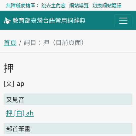
無障礙便捷區：
跳去主內容
網站導覽
切換網站翻譯
教育部
臺灣台語
常用詞
辭典
首頁
詞目：押（目前頁面）
押
主內容區塊
ap
文
又見音
押
白
ah
部首筆畫