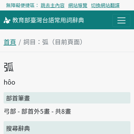
無障礙便捷區：
跳去主內容
網站導覽
切換網站翻譯
教育部
臺灣台語
常用詞
辭典
首頁
詞目：弧（目前頁面）
弧
主內容區塊
hôo
部首筆畫
弓部 - 部首外5畫 - 共8畫
搜尋辭典