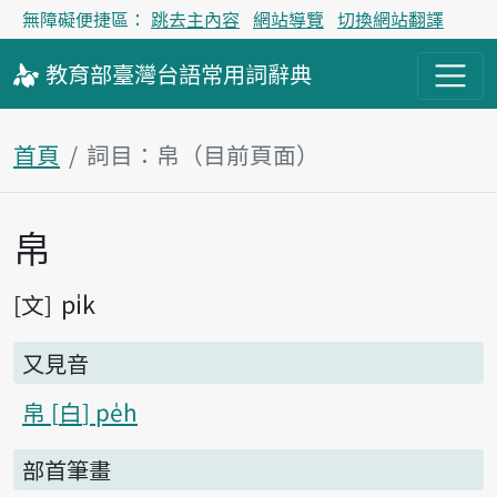
無障礙便捷區：
跳去主內容
網站導覽
切換網站翻譯
教育部
臺灣台語
常用詞
辭典
首頁
詞目：帛（目前頁面）
帛
主內容區塊
pi̍k
文
又見音
帛
白
pe̍h
部首筆畫