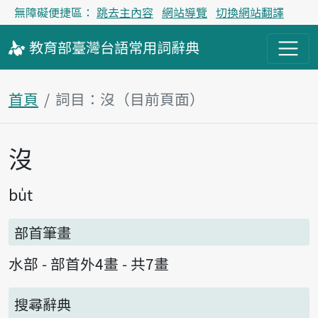
無障礙便捷區：
跳去主內容
網站導覽
切換網站翻譯
教育部
臺灣台語
常用詞
辭典
首頁
詞目：沒（目前頁面）
沒
主內容區塊
bu̍t
部首筆畫
水部 - 部首外4畫 - 共7畫
搜尋辭典