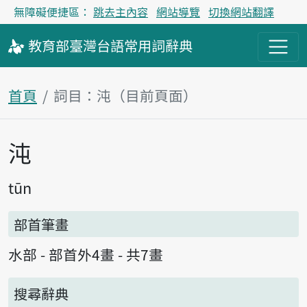
無障礙便捷區：
跳去主內容
網站導覽
切換網站翻譯
教育部
臺灣台語
常用詞
辭典
首頁
詞目：沌（目前頁面）
沌
主內容區塊
tūn
部首筆畫
水部 - 部首外4畫 - 共7畫
搜尋辭典