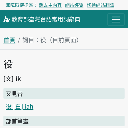
無障礙便捷區：
跳去主內容
網站導覽
切換網站翻譯
教育部
臺灣台語
常用詞
辭典
首頁
詞目：役（目前頁面）
役
主內容區塊
i̍k
文
又見音
役
白
ia̍h
部首筆畫