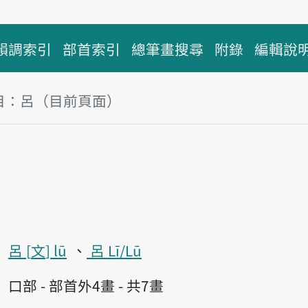
韻調索引
部首索引
總筆畫搜尋
附錄
編輯說
目：呂（目前頁面）
塊
呂
文
lū
呂 Lī/Lū
口部 - 部首外4畫 - 共7畫