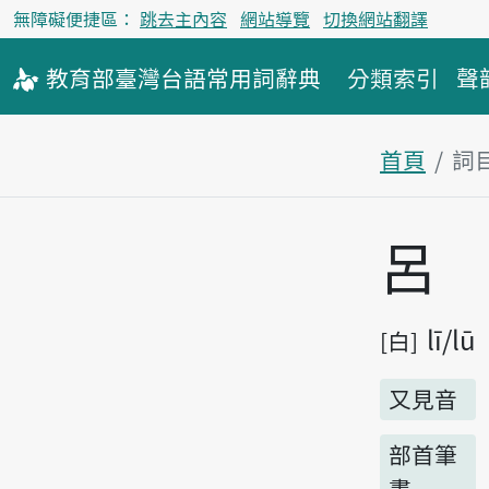
無障礙便捷區：
跳去主內容
網站導覽
切換網站翻譯
教育部
臺灣台語
常用詞
辭典
分類索引
聲
首頁
詞
主內容區
呂
lī
lū
白
又見音
部首筆
畫