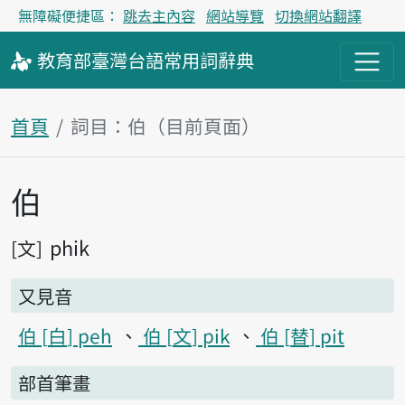
無障礙便捷區：
跳去主內容
網站導覽
切換網站翻譯
教育部
臺灣台語
常用詞
辭典
首頁
詞目：伯（目前頁面）
伯
主內容區塊
phik
文
又見音
伯
白
peh
伯
文
pik
伯
替
pit
部首筆畫