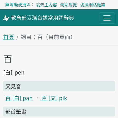
無障礙便捷區：
跳去主內容
網站導覽
切換網站翻譯
教育部
臺灣台語
常用詞
辭典
首頁
詞目：百（目前頁面）
百
主內容區塊
peh
白
又見音
百
白
pah
百
文
pik
部首筆畫