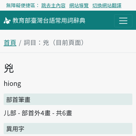
無障礙便捷區：
跳去主內容
網站導覽
切換網站翻譯
教育部
臺灣台語
常用詞
辭典
首頁
詞目：兇（目前頁面）
兇
主內容區塊
hiong
部首筆畫
儿部 - 部首外4畫 - 共6畫
異用字