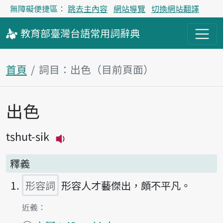
無障礙便捷區：
跳去主內容
網站導覽
切換網站翻譯
教育部
臺灣台語
常用詞
辭典
首頁
詞目：出色（目前頁面）
出色
主內容區塊
tshut-sik
播放主音讀tshut-sik
釋義
形容詞
形容人才藝傑出，頗不平凡。
第1項釋義的
近義：