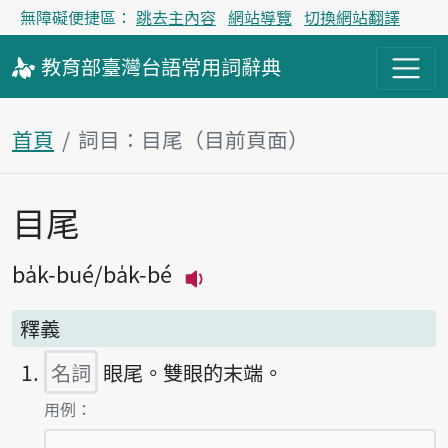
無障礙便捷區：
跳去主內容
網站導覽
切換網站翻譯
教育部
臺灣台語
常用詞
辭典
首頁
詞目：目尾（目前頁面）
目尾
主內容區塊
ba̍k-bué
ba̍k-bé
播放主音讀ba̍k-bué
釋義
名詞
眼尾。雙眼的末端。
第1項釋義的
用例：