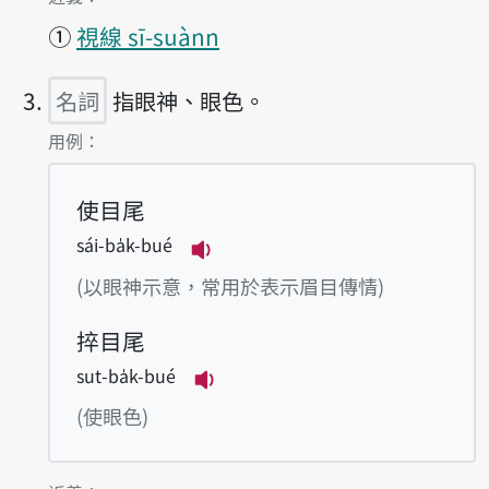
①
視線 sī-suànn
名詞
指眼神、眼色。
第3項釋義的
用例：
使目尾
sái-ba̍k-bué
播放例句sái-ba̍k-bué
(以眼神示意，常用於表示眉目傳情)
捽目尾
sut-ba̍k-bué
播放例句sut-ba̍k-bué
(使眼色)