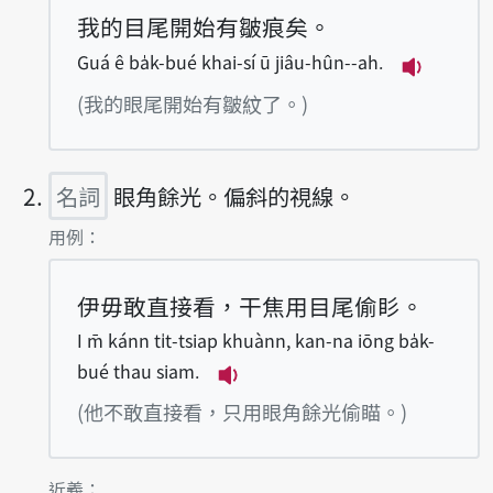
我的目尾開始有皺痕矣。
Guá ê ba̍k-bué khai-sí ū jiâu-hûn--ah.
播放例句Guá
(我的眼尾開始有皺紋了。)
名詞
眼角餘光。偏斜的視線。
第2項釋義的
用例：
伊毋敢直接看，干焦用目尾偷䀐。
I m̄ kánn ti̍t-tsiap khuànn, kan-na iōng ba̍k-
bué thau siam.
播放例句I m̄ kánn ti̍t-tsiap
(他不敢直接看，只用眼角餘光偷瞄。)
第2項釋義的
近義：