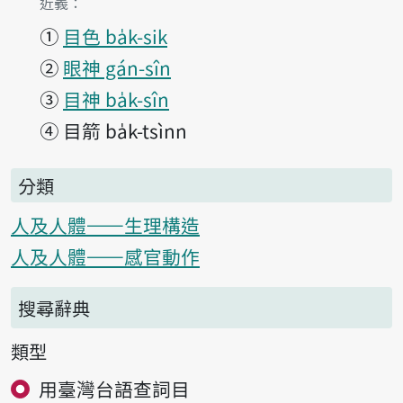
第3項釋義的
近義：
①
目色 ba̍k-sik
②
眼神 gán-sîn
③
目神 ba̍k-sîn
④
目箭 ba̍k-tsìnn
分類
人及人體——生理構造
人及人體——感官動作
搜尋辭典
類型
用臺灣台語查詞目