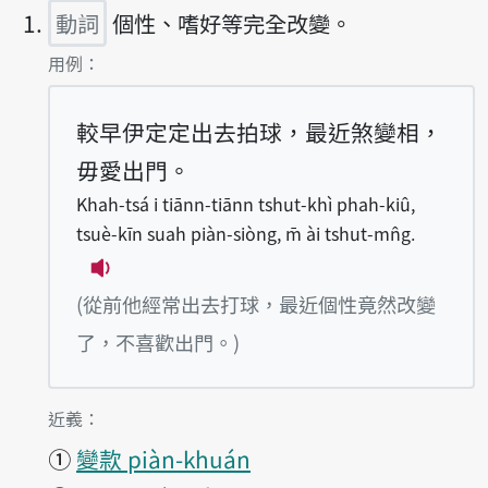
動詞
個性、嗜好等完全改變。
第1項釋義的
用例：
較早伊定定出去拍球，最近煞變相，
毋愛出門。
Khah-tsá i tiānn-tiānn tshut-khì phah-kiû,
tsuè-kīn suah piàn-siòng, m̄ ài tshut-mn̂g.
播放例句Khah-tsá i tiānn-tiānn tshut-khì
(從前他經常出去打球，最近個性竟然改變
了，不喜歡出門。)
第1項釋義的
近義：
①
變款 piàn-khuán