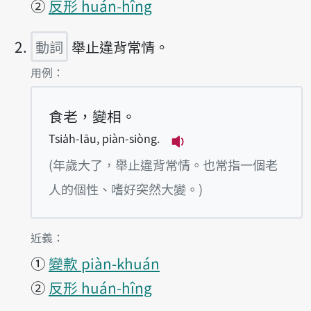
②
反形 huán-hîng
動詞
舉止違背常情。
第2項釋義的
用例：
食老，變相。
Tsia̍h-lāu, piàn-siòng.
播放例句Tsia̍h-lāu, pi
(年歲大了，舉止違背常情。也常指一個老
人的個性、嗜好突然大變。)
第2項釋義的
近義：
①
變款 piàn-khuán
②
反形 huán-hîng