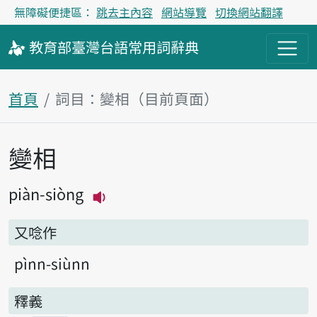
無障礙便捷區：
跳去主內容
網站導覽
切換網站翻譯
教育部
臺灣台語
常用詞
辭典
首頁
詞目：變相（目前頁面）
變相
主內容區塊
piàn-siòng
播放主音讀piàn-siòng
又唸作
pìnn-siùnn
釋義