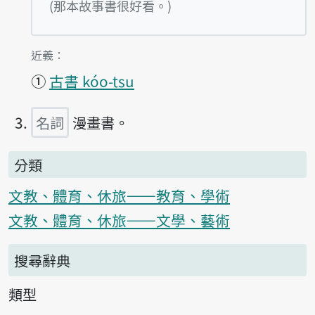
播放例句Hi
(那本故事書很好看。)
第2項釋義的
近義：
①
古書 kóo-tsu
名詞
漫畫書。
分類
文教、體育、休旅——教育、學術
文教、體育、休旅——文學、藝術
搜尋辭典
類型