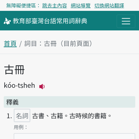
無障礙便捷區：
跳去主內容
網站導覽
切換網站翻譯
教育部
臺灣台語
常用詞
辭典
首頁
詞目：古冊（目前頁面）
古冊
主內容區塊
kóo-tsheh
播放主音讀kóo-tsheh
釋義
名詞
古書、古籍。古時候的書籍。
第1項釋義的
用例：