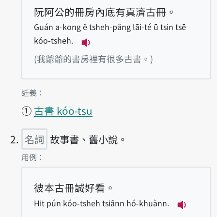
阮阿公的冊房內底有真濟古冊。
Guán a-kong ê tsheh-pâng lāi-té ū tsin tsē
kóo-tsheh.
播放例句Guán a-kong ê tsheh-pâ
(我爺爺的書房裡有很多古書。)
第1項釋義的
近義：
①
古書 kóo-tsu
名詞
故事書、舊小說。
第2項釋義的
用例：
彼本古冊誠好看。
Hit pún kóo-tsheh tsiânn hó-khuànn.