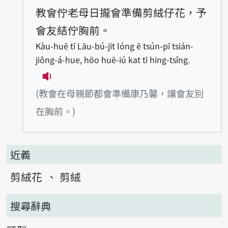
教會佇老母日攏會準備剪絨仔花，予
會友結佇胸前。
Kàu-huē tī Lāu-bú-ji̍t lóng ē tsún-pī tsián-
jiông-á-hue, hōo huē-iú kat tī hing-tsîng.
播放例句Kàu-huē tī Lāu-bú-ji̍t lóng ē tsú
(教會在母親節都會準備康乃馨，讓會友別
在胸前。)
近義
剪絨花
剪絨
搜尋辭典