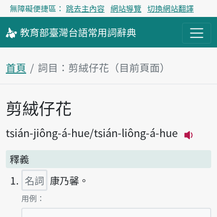
無障礙便捷區：
跳去主內容
網站導覽
切換網站翻譯
教育部
臺灣台語
常用詞
辭典
首頁
詞目：剪絨仔花（目前頁面）
剪絨仔花
主內容區塊
tsián-jiông-á-hue
tsián-liông-á-hue
播放主
釋義
名詞
康乃馨。
第1項釋義的
用例：