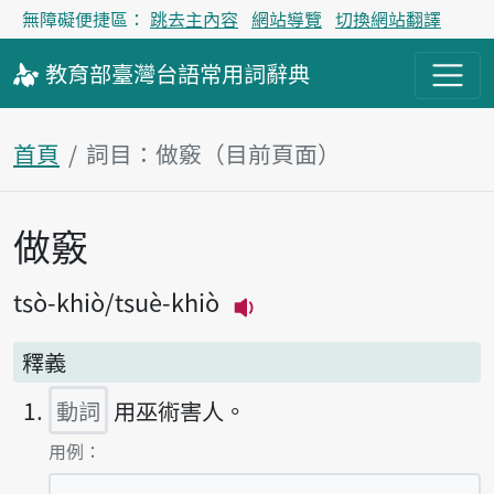
無障礙便捷區：
跳去主內容
網站導覽
切換網站翻譯
教育部
臺灣台語
常用詞
辭典
首頁
詞目：做竅（目前頁面）
做竅
主內容區塊
tsò-khiò
tsuè-khiò
播放主音讀tsò-khiò
釋義
動詞
用巫術害人。
第1項釋義的
用例：