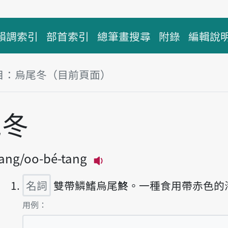
韻調索引
部首索引
總筆畫搜尋
附錄
編輯說
目：烏尾冬（目前頁面）
塊
尾冬
tang
oo-bé-tang
播放主音讀oo-bué-tang
名詞
雙帶鱗鰭烏尾鮗。一種食用帶赤色的
第1項釋義的
用例：