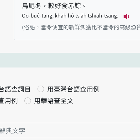
烏尾冬，較好食赤鯮。
Oo-bué-tang, khah hó tsia̍h tshiah-tsang.
播放例句
(俗語，當令便宜的新鮮漁獲比不當令的高級漁貨
台語查詞目
用臺灣台語查用例
查用例
用華語查全文