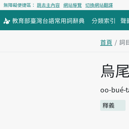
無障礙便捷區：
跳去主內容
網站導覽
切換網站翻譯
教育部
臺灣台語
常用詞
辭典
分類索引
聲
首頁
詞
主內容區
烏
oo-bué-
釋義