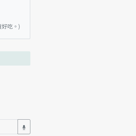
Oo-bué-tang, khah hó tsia̍h tshiah-tsang.
好吃。)