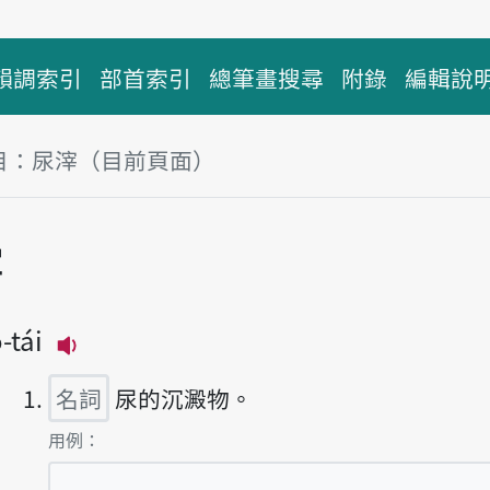
韻調索引
部首索引
總筆畫搜尋
附錄
編輯說
目：尿滓（目前頁面）
塊
滓
ō-tái
播放主音讀jiō-tái
名詞
尿的沉澱物。
第1項釋義的
用例：