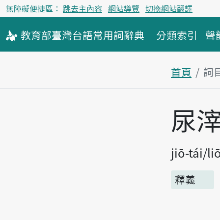
無障礙便捷區：
跳去主內容
網站導覽
切換網站翻譯
教育部
臺灣台語
常用詞
辭典
分類索引
聲
首頁
詞
主內容區
尿
jiō-tái
li
釋義