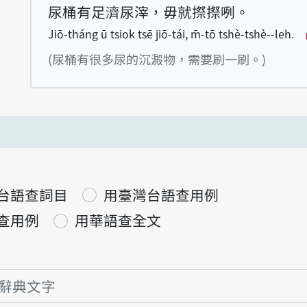
尿桶有足濟尿滓，毋就摖摖咧。
Jiō-tháng ū tsiok tsē jiō-tái, m̄-tō tshè-tshè--leh.
(尿桶有很多尿的沉澱物，需要刷一刷。)
台語查詞目
用臺灣台語查用例
查用例
用華語查全文