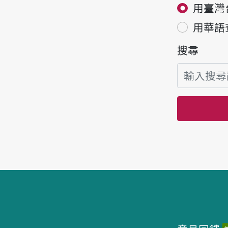
用臺灣
用華語
搜尋
頁腳區塊