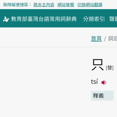
無障礙便捷區：
跳去主內容
網站導覽
切換網站翻譯
教育部
臺灣台語
常用詞
辭典
分類索引
聲
首頁
詞
主內容區
只
替
tsí
播放
釋義