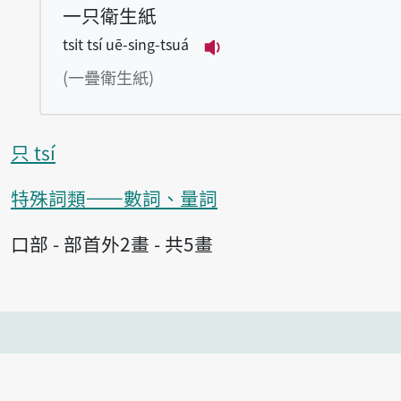
一只衛生紙
tsi̍t tsí uē-sing-tsuá
播放例句tsi̍t tsí uē-sin
(一疊衛生紙)
只 tsí
特殊詞類——數詞、量詞
口部 - 部首外2畫 - 共5畫