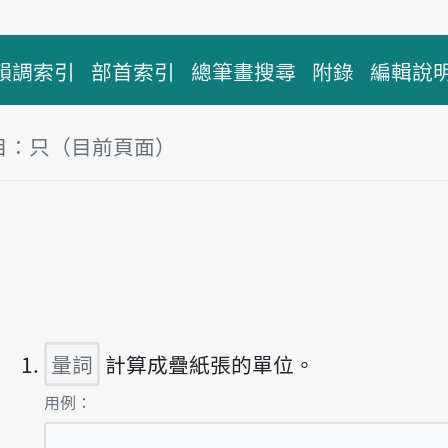
韻調索引
部首索引
總筆畫搜尋
附錄
編輯說
目：只（目前頁面）
塊
主音讀tsí
量詞
計算成疊紙張的單位。
第1項釋義的
用例：