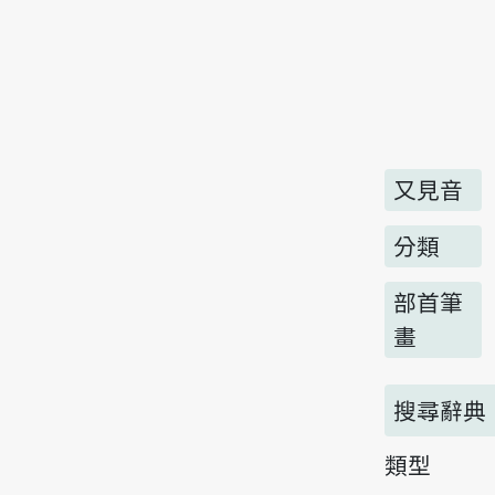
又見音
分類
部首筆
畫
搜尋辭典
類型