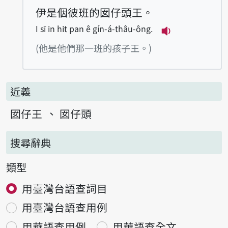
伊是𪜶彼班的囡仔頭王。
I sī in hit pan ê gín-á-thâu-ông.
播放例句I sī in 
(他是他們那一班的孩子王。)
近義
囡仔王
囡仔頭
搜尋辭典
類型
用臺灣台語查詞目
用臺灣台語查用例
用華語查用例
用華語查全文