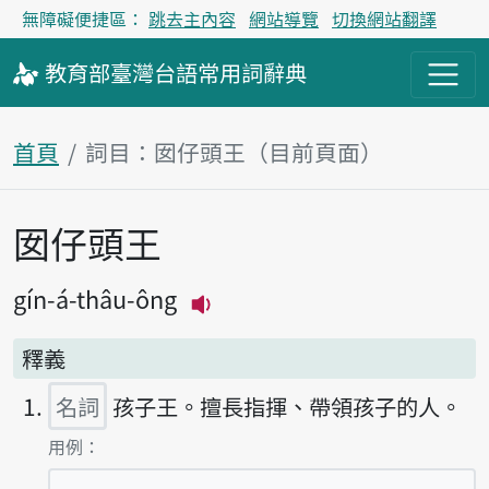
無障礙便捷區：
跳去主內容
網站導覽
切換網站翻譯
教育部
臺灣台語
常用詞
辭典
首頁
詞目：囡仔頭王（目前頁面）
囡仔頭王
主內容區塊
gín-á-thâu-ông
播放主音讀gín-á-thâu-ông
釋義
名詞
孩子王。擅長指揮、帶領孩子的人。
第1項釋義的
用例：