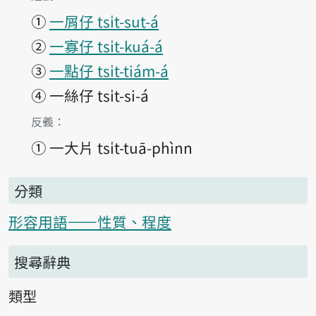
①
一屑仔 tsi̍t-sut-á
②
一寡仔 tsi̍t-kuá-á
③
一點仔 tsi̍t-tiám-á
④
一絲仔 tsi̍t-si-á
第1項釋義的
反義：
①
一大片 tsi̍t-tuā-phìnn
分類
形容用語——性質、程度
搜尋辭典
類型