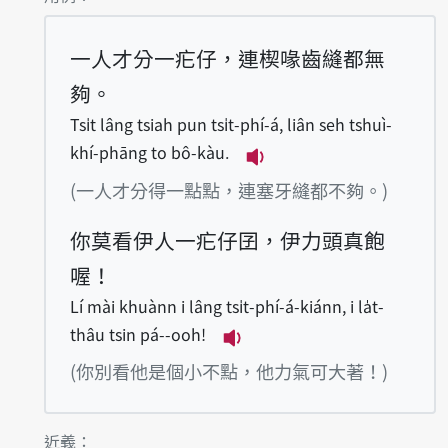
一人才分一疕仔，連楔喙齒縫都無
夠。
Tsi̍t lâng tsiah pun tsi̍t-phí-á, liân seh tshuì-
khí-phāng to bô-kàu.
播放例句Tsi̍t lâng tsiah
(一人才分得一點點，連塞牙縫都不夠。)
你莫看伊人一疕仔囝，伊力頭真飽
喔！
Lí mài khuànn i lâng tsi̍t-phí-á-kiánn, i la̍t-
thâu tsin pá--ooh!
播放例句Lí mài khuànn i lân
(你別看他是個小不點，他力氣可大著！)
第1項釋義的
近義：