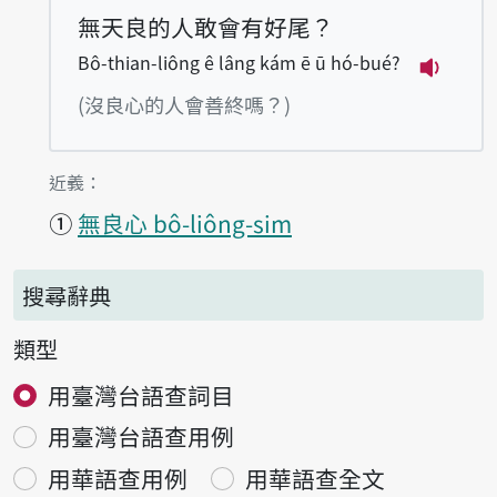
無天良的人敢會有好尾？
Bô-thian-liông ê lâng kám ē ū hó-bué?
播放例句B
(沒良心的人會善終嗎？)
第1項釋義的
近義：
①
無良心 bô-liông-sim
搜尋辭典
類型
用臺灣台語查詞目
用臺灣台語查用例
用華語查用例
用華語查全文