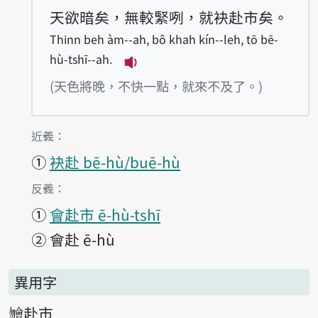
天欲暗矣，無較緊咧，就袂赴市矣。
Thinn beh àm--ah, bô khah kín--leh, tō bē-
hù-tshī--ah.
(天色將晚，不快一點，就來不及了。)
第1項釋義的
近義：
①
袂赴 bē-hù/buē-hù
第1項釋義的
反義：
①
會赴市 ē-hù-tshī
②
會赴 ē-hù
異用字
𣍐赴市