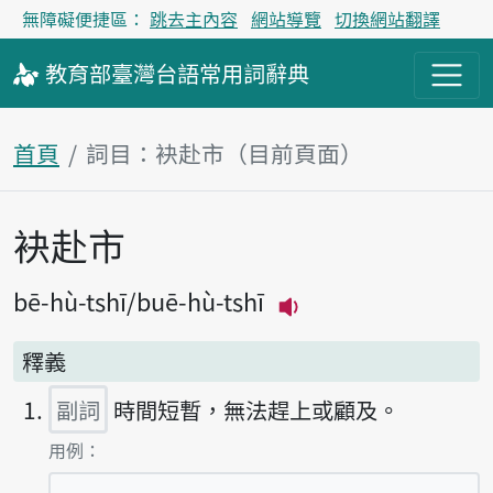
無障礙便捷區：
跳去主內容
網站導覽
切換網站翻譯
教育部
臺灣台語
常用詞
辭典
首頁
詞目：袂赴市（目前頁面）
袂赴市
主內容區塊
bē-hù-tshī
buē-hù-tshī
播放主音讀bē-hù-t
釋義
副詞
時間短暫，無法趕上或顧及。
第1項釋義的
用例：