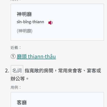
神明廳
sîn-bîng-thiann
播放例句sîn-bîng-thiann
(神明廳)
第1項釋義的
近義：
①
廳頭 thiann-thâu
名詞
指寬敞的房間，常用來會客、宴客或
辦公等。
第2項釋義的
用例：
客廳