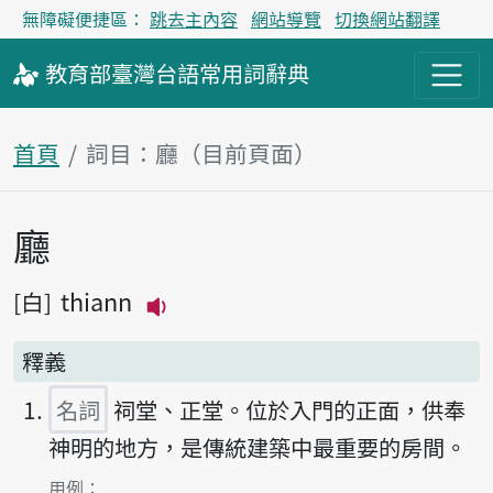
無障礙便捷區：
跳去主內容
網站導覽
切換網站翻譯
教育部
臺灣台語
常用詞
辭典
首頁
詞目：廳（目前頁面）
廳
主內容區塊
thiann
白
播放主音讀thiann
釋義
名詞
祠堂、正堂。位於入門的正面，供奉
神明的地方，是傳統建築中最重要的房間。
第1項釋義的
用例：