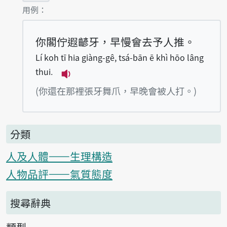
第2項釋義的
用例：
你閣佇遐齴牙，早慢會去予人推。
Lí koh tī hia giàng-gê, tsá-bān ē khì hōo lâng
thui.
播放例句Lí koh tī hia giàng-gê, tsá-
(你還在那裡張牙舞爪，早晚會被人打。)
分類
人及人體——生理構造
人物品評——氣質態度
搜尋辭典