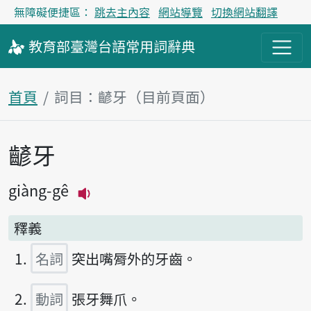
無障礙便捷區：
跳去主內容
網站導覽
切換網站翻譯
教育部
臺灣台語
常用詞
辭典
首頁
詞目：齴牙（目前頁面）
齴牙
主內容區塊
giàng-gê
播放主音讀giàng-gê
釋義
名詞
突出嘴脣外的牙齒。
動詞
張牙舞爪。