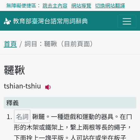
無障礙便捷區：
跳去主內容
網站導覽
切換網站翻譯
教育部
臺灣台語
常用詞
辭典
首頁
詞目：韆鞦（目前頁面）
韆鞦
主內容區塊
tshian-tshiu
播放主音讀tshian-tshiu
釋義
名詞
鞦韆。一種遊戲和運動的器具。在ㄇ
形的木架或鐵架上，繫上兩根等長的繩子，
下面拴上一塊平版。人可站在或坐在板子