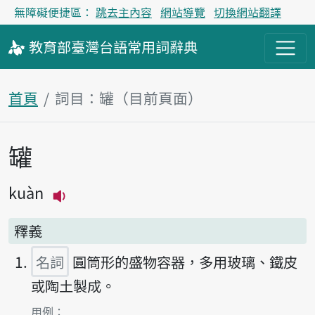
無障礙便捷區：
跳去主內容
網站導覽
切換網站翻譯
教育部
臺灣台語
常用詞
辭典
首頁
詞目：罐（目前頁面）
罐
主內容區塊
kuàn
播放主音讀kuàn
釋義
名詞
圓筒形的盛物容器，多用玻璃、鐵皮
或陶土製成。
第1項釋義的
用例：