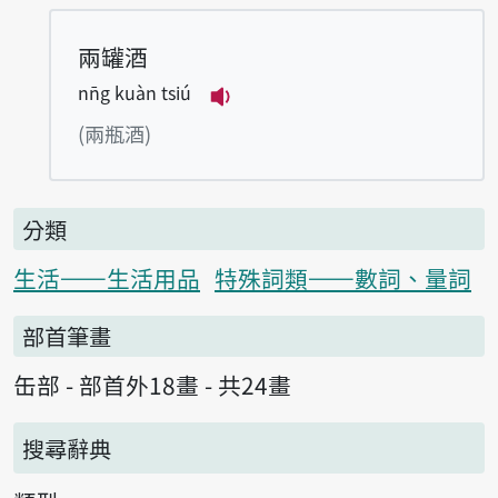
兩罐酒
nn̄g kuàn tsiú
播放例句nn̄g kuàn tsiú
(兩瓶酒)
分類
生活——生活用品
特殊詞類——數詞、量詞
部首筆畫
缶部 - 部首外18畫 - 共24畫
搜尋辭典