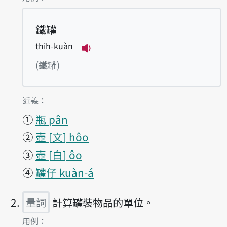
鐵罐
thih-kuàn
播放例句thih-kuàn
(鐵罐)
第1項釋義的
近義：
①
瓶 pân
②
壺
文
hôo
③
壺
白
ôo
④
罐仔 kuàn-á
量詞
計算罐裝物品的單位。
第2項釋義的
用例：