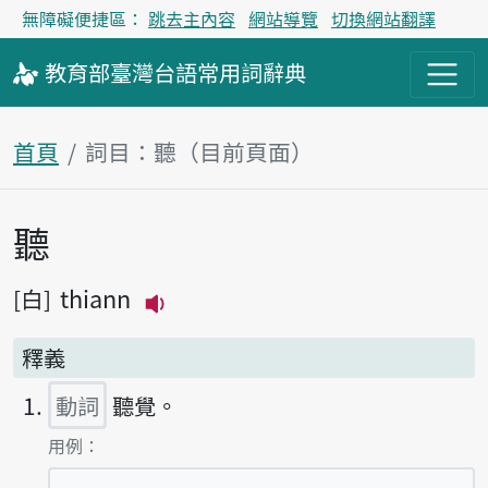
無障礙便捷區：
跳去主內容
網站導覽
切換網站翻譯
教育部
臺灣台語
常用詞
辭典
首頁
詞目：聽（目前頁面）
聽
主內容區塊
thiann
白
播放主音讀thiann
釋義
動詞
聽覺。
第1項釋義的
用例：