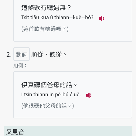
這條歌有聽過無？
Tsit tiâu kua ū thiann--kuè--bô?
播放例句Tsit t
(這首歌有聽過嗎？)
動詞
順從、聽從。
第2項釋義的
用例：
伊真聽𪜶爸母的話。
I tsin thiann in pē-bú ê uē.
播放例句I tsin thia
(他很聽他父母的話。)
又見音