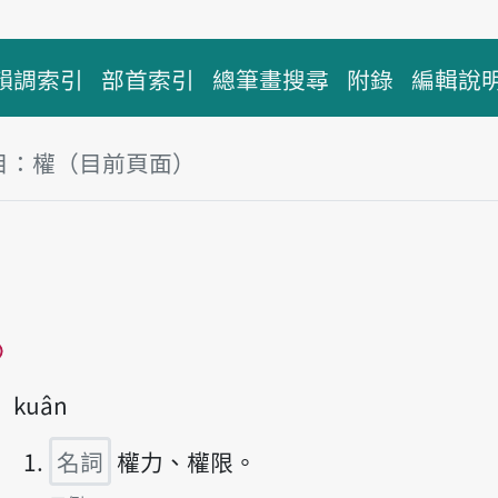
韻調索引
部首索引
總筆畫搜尋
附錄
編輯說
目：權（目前頁面）
塊
播放主音讀khuân
kuân
名詞
權力、權限。