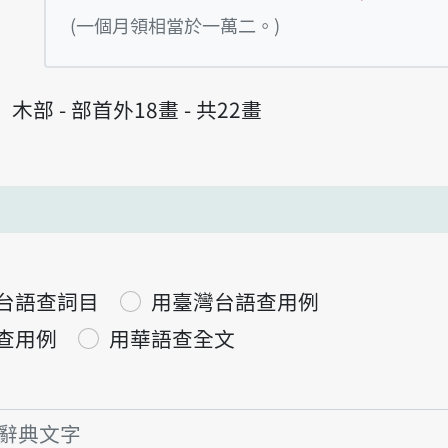
播放例句Tsi̍
(一個月領相當於一萬二。)
木部 - 部首外18畫 - 共22畫
台語查詞目
用臺灣台語查用例
查用例
用華語查全文