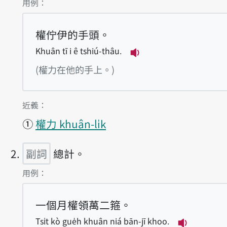
第1項釋義的
用例：
權佇伊的手頭。
Khuân tī i ê tshiú-thâu.
播放例句Khuân tī i ê
(權力在他的手上。)
第1項釋義的
近義：
①
權力 khuân-li̍k
副詞
總計。
第2項釋義的
用例：
一個月權領萬二箍。
Tsi̍t kò gue̍h khuân niá bān-jī khoo.