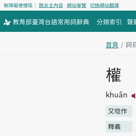
無障礙便捷區：
跳去主內容
網站導覽
切換網站翻譯
教育部
臺灣台語
常用詞
辭典
分類索引
聲
首頁
詞
主內容區
權
khuân
又唸作
釋義