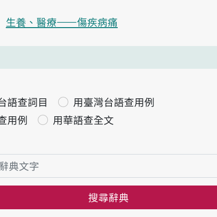
生養、醫療——傷疾病痛
台語查詞目
用臺灣台語查用例
查用例
用華語查全文
搜尋辭典