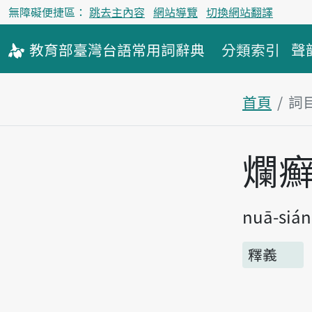
無障礙便捷區：
跳去主內容
網站導覽
切換網站翻譯
教育部
臺灣台語
常用詞
辭典
分類索引
聲
首頁
詞
主內容區
爛
nuā-sián
釋義