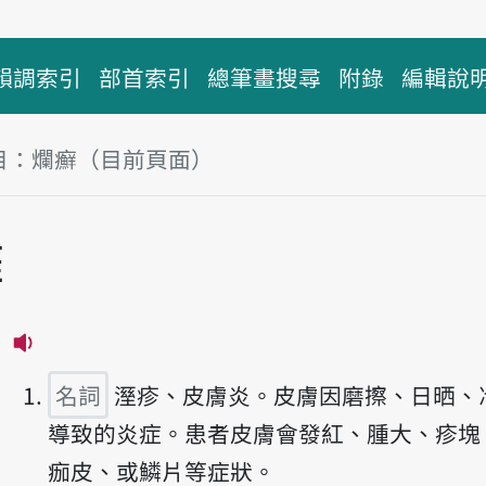
韻調索引
部首索引
總筆畫搜尋
附錄
編輯說
目：爛癬（目前頁面）
塊
癬
播放主音讀nuā-sián
名詞
溼疹、皮膚炎。皮膚因磨擦、日晒、
導致的炎症。患者皮膚會發紅、腫大、疹塊
痂皮、或鱗片等症狀。