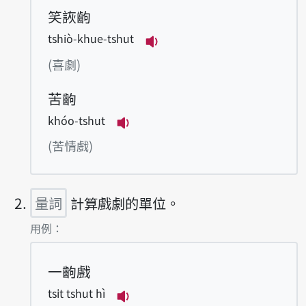
笑詼齣
tshiò-khue-tshut
播放例句tshiò-khue-tsh
(喜劇)
苦齣
khóo-tshut
播放例句khóo-tshut
(苦情戲)
量詞
計算戲劇的單位。
第2項釋義的
用例：
一齣戲
tsi̍t tshut hì