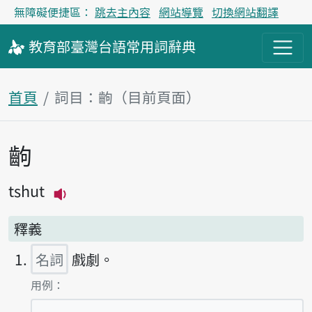
無障礙便捷區：
跳去主內容
網站導覽
切換網站翻譯
教育部
臺灣台語
常用詞
辭典
首頁
詞目：齣（目前頁面）
齣
主內容區塊
tshut
播放主音讀tshut
釋義
名詞
戲劇。
第1項釋義的
用例：