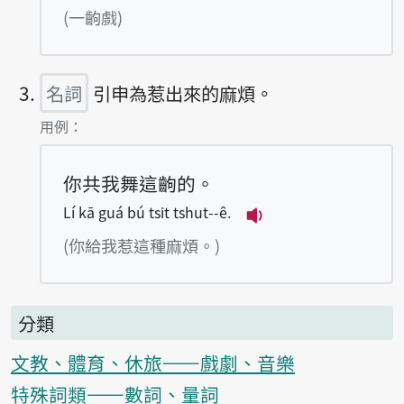
播放例句tsi̍t tshut hì
(一齣戲)
名詞
引申為惹出來的麻煩。
第3項釋義的
用例：
你共我舞這齣的。
Lí kā guá bú tsit tshut--ê.
播放例句Lí kā guá bú
(你給我惹這種麻煩。)
分類
文教、體育、休旅——戲劇、音樂
特殊詞類——數詞、量詞