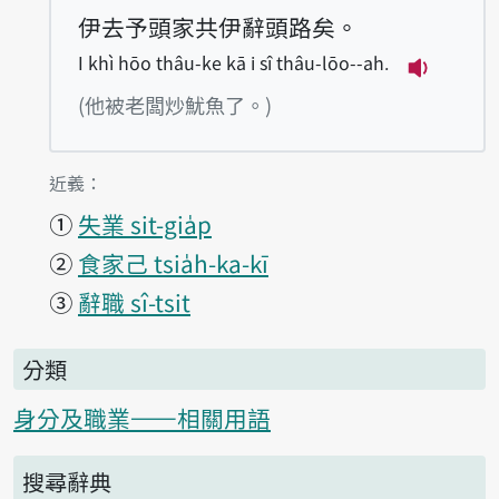
伊去予頭家共伊辭頭路矣。
I khì hōo thâu-ke kā i sî thâu-lōo--ah.
播放例句I k
(他被老闆炒魷魚了。)
第1項釋義的
近義：
①
失業 sit-gia̍p
②
食家己 tsia̍h-ka-kī
③
辭職 sî-tsit
分類
身分及職業——相關用語
搜尋辭典