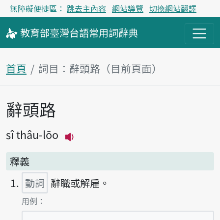
無障礙便捷區：
跳去主內容
網站導覽
切換網站翻譯
教育部
臺灣台語
常用詞
辭典
首頁
詞目：辭頭路（目前頁面）
辭頭路
主內容區塊
sî thâu-lōo
播放主音讀sî thâu-lōo
釋義
動詞
辭職或解雇。
第1項釋義的
用例：