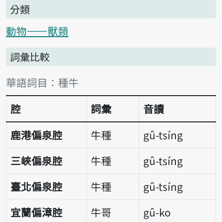
分類
動物——獸類
詞彙比較
詞彙比較表
華語詞目：種牛
腔
詞彙
音讀
鹿港偏泉腔
牛種
gû-tsíng
三峽偏泉腔
牛種
gû-tsíng
臺北偏泉腔
牛種
gû-tsíng
宜蘭偏漳腔
牛哥
gû-ko