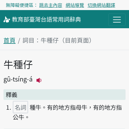
無障礙便捷區：
跳去主內容
網站導覽
切換網站翻譯
教育部
臺灣台語
常用詞
辭典
首頁
詞目：牛種仔（目前頁面）
牛種仔
主內容區塊
gû-tsíng-á
播放主音讀gû-tsíng-á
釋義
名詞
種牛。有的地方指母牛，有的地方指
公牛。