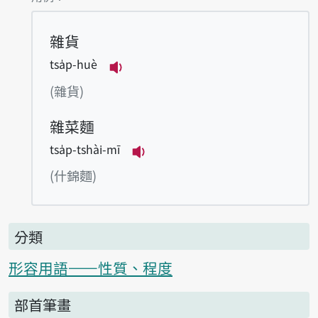
雜貨
tsa̍p-huè
播放例句tsa̍p-huè
(雜貨)
雜菜麵
tsa̍p-tshài-mī
播放例句tsa̍p-tshài-mī
(什錦麵)
分類
形容用語——性質、程度
部首筆畫