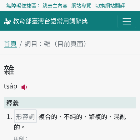
無障礙便捷區：
跳去主內容
網站導覽
切換網站翻譯
教育部
臺灣台語
常用詞
辭典
首頁
詞目：雜（目前頁面）
雜
主內容區塊
tsa̍p
播放主音讀tsa̍p
釋義
形容詞
複合的、不純的、繁複的、混亂
的。
第1項釋義的
用例：