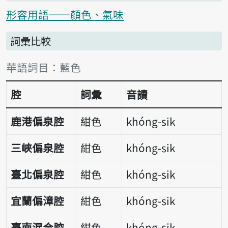
形容用語——顏色、氣味
詞彙比較
詞彙比較表
華語詞目：藍色
腔
詞彙
音讀
鹿港偏泉腔
紺色
khóng-sik
三峽偏泉腔
紺色
khóng-sik
臺北偏泉腔
紺色
khóng-sik
宜蘭偏漳腔
紺色
khóng-sik
臺南混合腔
紺色
khóng-sik