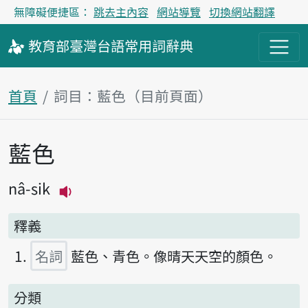
無障礙便捷區：
跳去主內容
網站導覽
切換網站翻譯
教育部
臺灣台語
常用詞
辭典
首頁
詞目：藍色（目前頁面）
藍色
主內容區塊
nâ-sik
播放主音讀nâ-sik
釋義
名詞
藍色、青色。像晴天天空的顏色。
分類