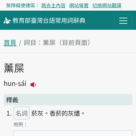
無障礙便捷區：
跳去主內容
網站導覽
切換網站翻譯
教育部
臺灣台語
常用詞
辭典
首頁
詞目：薰屎（目前頁面）
薰屎
主內容區塊
hun-sái
播放主音讀hun-sái
釋義
名詞
菸灰。香菸的灰燼。
第1項釋義的
用例：