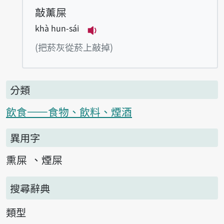
敲薰屎
khà hun-sái
播放例句khà hun-sái
(把菸灰從菸上敲掉)
分類
飲食——食物、飲料、煙酒
異用字
熏屎
煙屎
搜尋辭典
類型