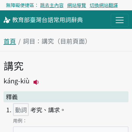
無障礙便捷區：
跳去主內容
網站導覽
切換網站翻譯
教育部
臺灣台語
常用詞
辭典
首頁
詞目：講究（目前頁面）
講究
主內容區塊
káng-kiù
播放主音讀káng-kiù
釋義
動詞
考究、講求。
第1項釋義的
用例：