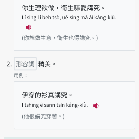
你生理欲做，衛生嘛愛講究。
Lí sing-lí beh tsò, uē-sing mā ài káng-kiù.
播放例句Lí sing-lí beh tsò, uē-sing mā 
(你想做生意，衛生也得講究。)
形容詞
精美。
第2項釋義的
用例：
伊穿的衫真講究。
I tshīng ê sann tsin káng-kiù.
播放例句I tshīng 
(他很講究穿著。)