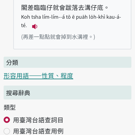
閣差臨臨仔就會跋落去溝仔底。
Koh tsha lím-lím--á tō ē pua̍h lo̍h-khì kau-á-
té.
播放例句Koh tsha lím-lím--á tō ē pua̍h
(再差一點點就會掉到水溝裡。)
分類
形容用語——性質、程度
搜尋辭典
類型
用臺灣台語查詞目
用臺灣台語查用例