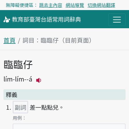
無障礙便捷區：
跳去主內容
網站導覽
切換網站翻譯
教育部
臺灣台語
常用詞
辭典
首頁
詞目：臨臨仔（目前頁面）
臨臨仔
主內容區塊
lím-lím--á
播放主音讀lím-lím--á
釋義
副詞
差一點點兒。
第1項釋義的
用例：