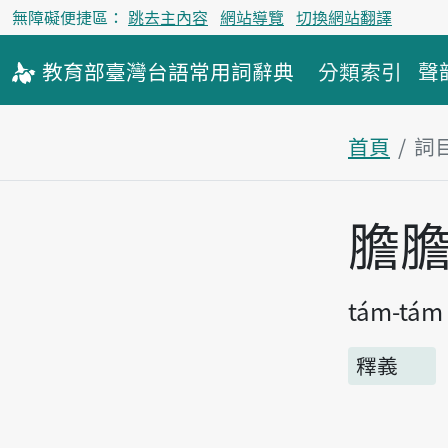
無障礙便捷區：
跳去主內容
網站導覽
切換網站翻譯
教育部
臺灣台語
常用詞
辭典
分類索引
聲
首頁
詞
主內容區
膽
tám-tám
釋義