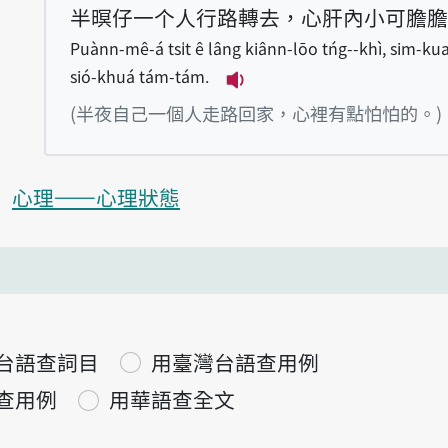
半暝仔一个人行路轉去，心肝內小可膽膽
Puànn-mê-á tsi̍t ê lâng kiânn-lōo tńg--khì, sim-ku
sió-khuá tám-tám.
播放例句Puànn-mê-á tsi̍t
(半夜自己一個人走路回家，心裡有點怕怕的。)
心理——心理狀態
台語查詞目
用臺灣台語查用例
查用例
用華語查全文