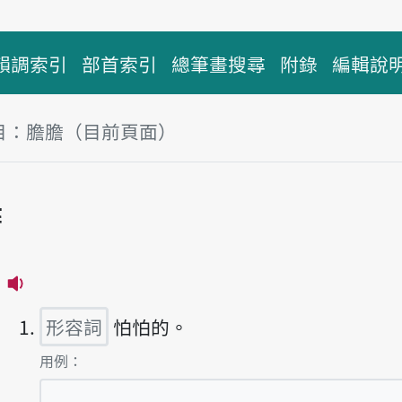
韻調索引
部首索引
總筆畫搜尋
附錄
編輯說
目：膽膽（目前頁面）
塊
膽
播放主音讀tám-tám
形容詞
怕怕的。
第1項釋義的
用例：