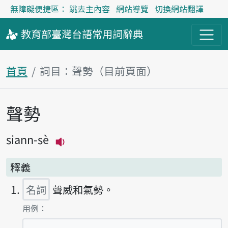
無障礙便捷區：
跳去主內容
網站導覽
切換網站翻譯
教育部
臺灣台語
常用詞
辭典
首頁
詞目：聲勢（目前頁面）
聲勢
主內容區塊
siann-sè
播放主音讀siann-sè
釋義
名詞
聲威和氣勢。
第1項釋義的
用例：