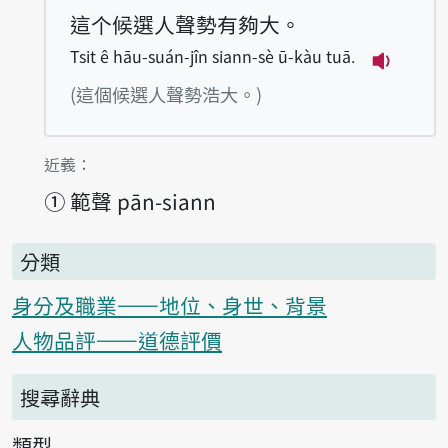
這个候選人聲勢有夠大。
Tsit ê hāu-suán-jîn siann-sè ū-kàu tuā.
播放例句Ts
(這個候選人聲勢浩大。)
第1項釋義的
近義：
①
範聲 pān-siann
分類
身分及職業——地位、身世、背景
人物品評——道德評價
搜尋辭典
類型