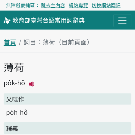
無障礙便捷區：
跳去主內容
網站導覽
切換網站翻譯
教育部
臺灣台語
常用詞
辭典
首頁
詞目：薄荷（目前頁面）
薄荷
主內容區塊
po̍k-hô
播放主音讀po̍k-hô
又唸作
po̍h-hô
釋義