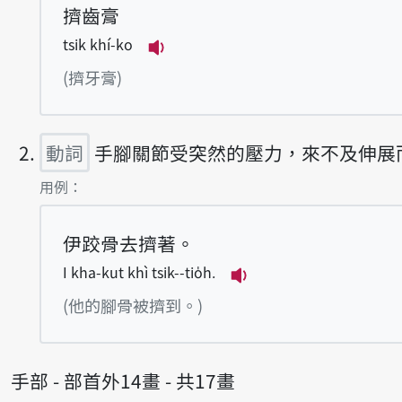
擠齒膏
tsik khí-ko
播放例句tsik khí-ko
(擠牙膏)
動詞
手腳關節受突然的壓力，來不及伸展
第2項釋義的
用例：
伊跤骨去擠著。
I kha-kut khì tsik--tio̍h.
播放例句I kha-kut khì
(他的腳骨被擠到。)
手部 - 部首外14畫 - 共17畫