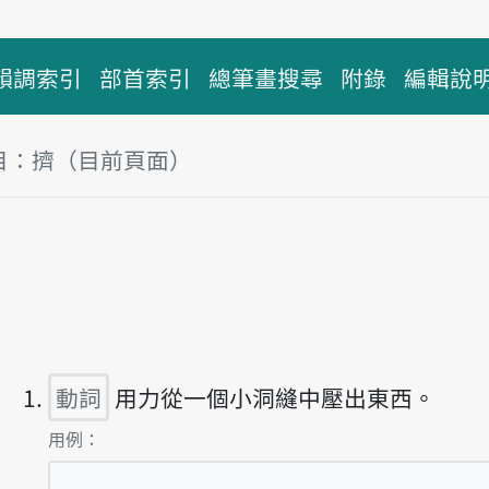
韻調索引
部首索引
總筆畫搜尋
附錄
編輯說
目：擠（目前頁面）
塊
放主音讀tsik
動詞
用力從一個小洞縫中壓出東西。
第1項釋義的
用例：