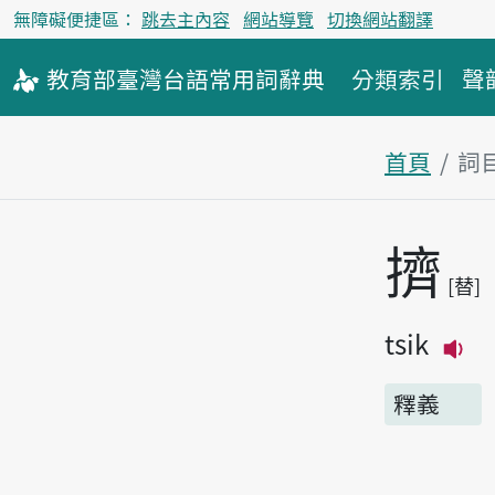
無障礙便捷區：
跳去主內容
網站導覽
切換網站翻譯
教育部
臺灣台語
常用詞
辭典
分類索引
聲
首頁
詞
主內容區
擠
替
tsik
播
釋義