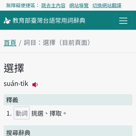
無障礙便捷區：
跳去主內容
網站導覽
切換網站翻譯
教育部
臺灣台語
常用詞
辭典
首頁
詞目：選擇（目前頁面）
選擇
主內容區塊
suán-ti̍k
播放主音讀suán-ti̍k
釋義
動詞
挑選、擇取。
搜尋辭典