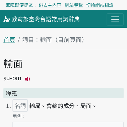
無障礙便捷區：
跳去主內容
網站導覽
切換網站翻譯
教育部
臺灣台語
常用詞
辭典
首頁
詞目：輸面（目前頁面）
輸面
主內容區塊
su-bīn
播放主音讀su-bīn
釋義
名詞
輸局。會輸的成分、局面。
第1項釋義的
用例：