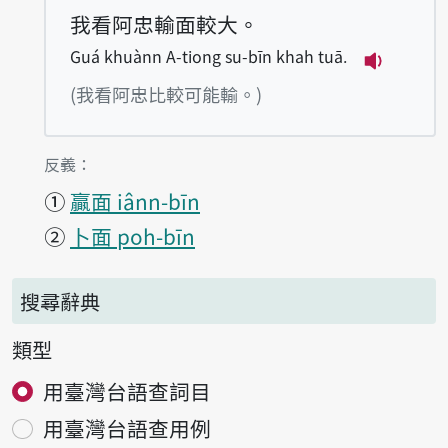
我看阿忠輸面較大。
Guá khuànn A-tiong su-bīn khah tuā.
播放例句Gu
(我看阿忠比較可能輸。)
第1項釋義的
反義：
①
贏面 iânn-bīn
②
卜面 poh-bīn
搜尋辭典
類型
用臺灣台語查詞目
用臺灣台語查用例