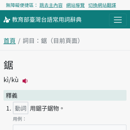
無障礙便捷區：
跳去主內容
網站導覽
切換網站翻譯
教育部
臺灣台語
常用詞
辭典
首頁
詞目：鋸（目前頁面）
鋸
主內容區塊
kì
kù
播放主音讀kì
釋義
動詞
用鋸子鋸物。
第1項釋義的
用例：