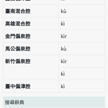
臺南混合腔
kù
高雄混合腔
kì
金門偏泉腔
kìr
馬公偏泉腔
kù
新竹偏泉腔
kìr
kì
臺中偏漳腔
kì
搜尋辭典