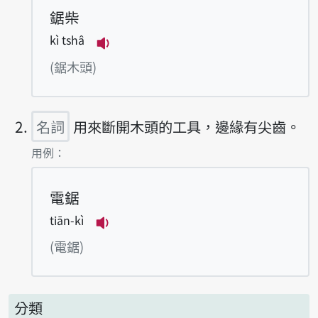
鋸柴
kì tshâ
播放例句kì tshâ
(鋸木頭)
名詞
用來斷開木頭的工具，邊緣有尖齒。
第2項釋義的
用例：
電鋸
tiān-kì
播放例句tiān-kì
(電鋸)
分類