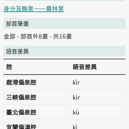
身分及職業——農林業
部首筆畫
金部 - 部首外8畫 - 共16畫
語音差異
腔
語音差異
語音差異表
鹿港偏泉腔
kìr
三峽偏泉腔
kìr
臺北偏泉腔
kù
宜蘭偏漳腔
kì