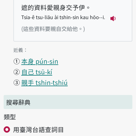
遮的資料愛親身交予伊。
Tsia-ê tsu-liāu ài tshin-sin kau hōo--i.
播放例句Tsi
(這些資料要親自交給他。)
第1項釋義的
近義：
①
本身 pún-sin
②
自己 tsū-kí
③
親手 tshin-tshiú
搜尋辭典
類型
用臺灣台語查詞目