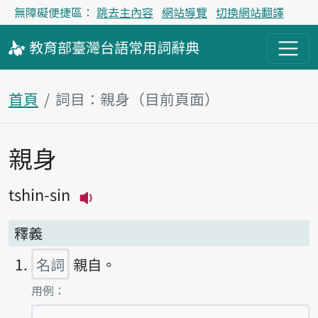
無障礙便捷區：
跳去主內容
網站導覽
切換網站翻譯
教育部
臺灣台語
常用詞
辭典
首頁
詞目：親身（目前頁面）
親身
主內容區塊
tshin-sin
播放主音讀tshin-sin
釋義
名詞
親自。
第1項釋義的
用例：