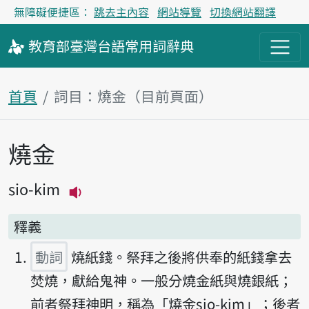
無障礙便捷區：
跳去主內容
網站導覽
切換網站翻譯
教育部
臺灣台語
常用詞
辭典
首頁
詞目：燒金（目前頁面）
燒金
主內容區塊
sio-kim
播放主音讀sio-kim
釋義
動詞
燒紙錢。祭拜之後將供奉的紙錢拿去
焚燒，獻給鬼神。一般分燒金紙與燒銀紙；
前者祭拜神明，稱為「燒金sio-kim」；後者