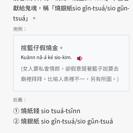
獻給鬼魂，稱「燒銀紙sio gîn-tsuá/sio gûn-
tsuá」。
第1項釋義的
用例：
捾籃仔假燒金。
Kuānn nâ-á ké sio-kim.
播放例句Kuānn nâ-á 
(女人要私會情郎，卻假意提著籃子說要去
廟裡拜拜。比喻人表裡不一，另有所圖。)
第1項釋義的
近義：
①
燒紙錢 sio tsuá-tsînn
②
燒銀紙 sio gîn-tsuá/sio gûn-tsuá