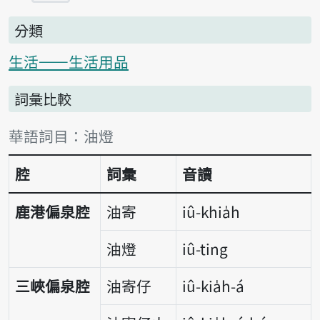
分類
生活——生活用品
詞彙比較
詞彙比較表
華語詞目：油燈
腔
詞彙
音讀
鹿港偏泉腔
油寄
iû-khia̍h
油燈
iû-ting
三峽偏泉腔
油寄仔
iû-kia̍h-á