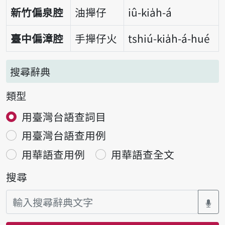
新竹偏泉腔
油攑仔
iû-kia̍h-á
臺中偏漳腔
手攑仔火
tshiú-kia̍h-á-hué
搜尋辭典
類型
用臺灣台語查詞目
用臺灣台語查用例
用華語查用例
用華語查全文
搜尋