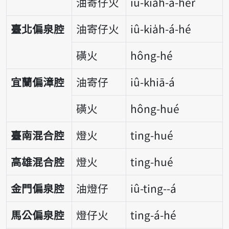
油寄仔火
iû-kia̍h-á-hér
臺北偏泉腔
油寄仔火
iû-kia̍h-á-hé
磺火
hông-hé
宜蘭偏漳腔
油寄仔
iû-khiā-á
磺火
hông-hué
臺南混合腔
燈火
ting-hué
高雄混合腔
燈火
ting-hué
金門偏泉腔
油燈仔
iû-ting--á
馬公偏泉腔
燈仔火
ting-á-hé