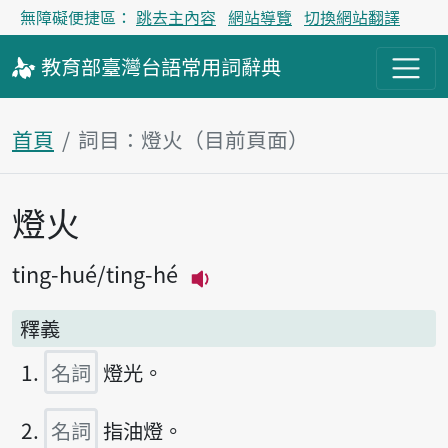
無障礙便捷區：
跳去主內容
網站導覽
切換網站翻譯
教育部
臺灣台語
常用詞
辭典
首頁
詞目：燈火（目前頁面）
燈火
主內容區塊
ting-hué
ting-hé
播放主音讀ting-hué
釋義
名詞
燈光。
名詞
指油燈。